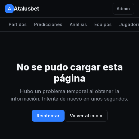
Atalusbet
A
Admin
Partidos
Predicciones
Análisis
Equipos
Jugador
No se pudo cargar esta
página
Hubo un problema temporal al obtener la
información. Intenta de nuevo en unos segundos.
Reintentar
Volver al inicio