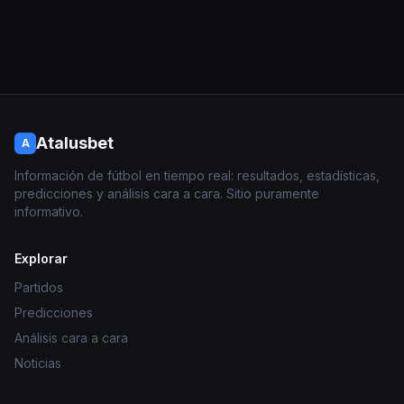
Atalusbet
A
Información de fútbol en tiempo real: resultados, estadísticas,
predicciones y análisis cara a cara. Sitio puramente
informativo.
Explorar
Partidos
Predicciones
Análisis cara a cara
Noticias