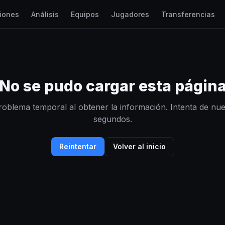
ciones
Análisis
Equipos
Jugadores
Transferencias
No se pudo cargar esta págin
oblema temporal al obtener la información. Intenta de nu
segundos.
Reintentar
Volver al inicio