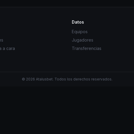
Datos
Equipos
es
Jugadores
a a cara
Transferencias
©
2026
Atalusbet. Todos los derechos reservados.