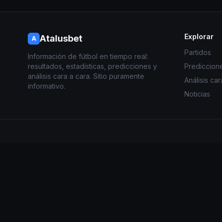
Explorar
Atalusbet
A
Partidos
Información de fútbol en tiempo real:
resultados, estadísticas, predicciones y
Prediccion
análisis cara a cara. Sitio puramente
Análisis car
informativo.
Noticias