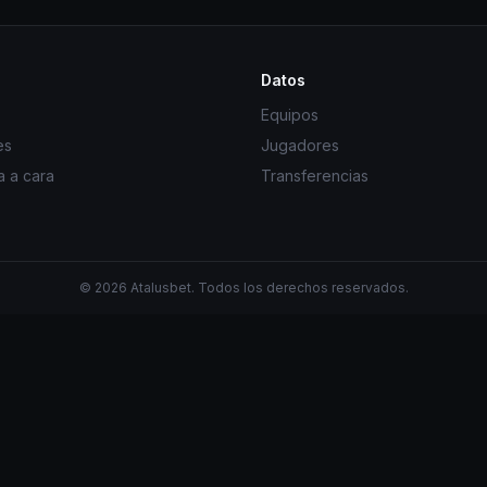
Datos
Equipos
es
Jugadores
a a cara
Transferencias
©
2026
Atalusbet. Todos los derechos reservados.