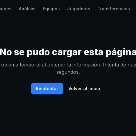
ciones
Análisis
Equipos
Jugadores
Transferencias
No se pudo cargar esta págin
oblema temporal al obtener la información. Intenta de nu
segundos.
Reintentar
Volver al inicio