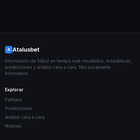
Atalusbet
A
Información de fútbol en tiempo real: resultados, estadísticas,
predicciones y análisis cara a cara. Sitio puramente
informativo.
Explorar
Partidos
Predicciones
Análisis cara a cara
Noticias