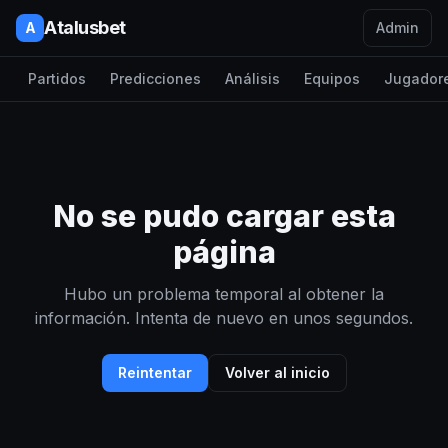
Atalusbet
A
Admin
Partidos
Predicciones
Análisis
Equipos
Jugador
No se pudo cargar esta
página
Hubo un problema temporal al obtener la
información. Intenta de nuevo en unos segundos.
Reintentar
Volver al inicio